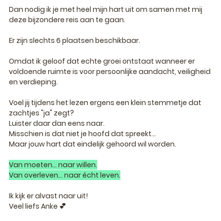
Dan nodig ik je met heel mijn hart uit om samen met mij 
deze bijzondere reis aan te gaan.
Er zijn slechts 6 plaatsen beschikbaar.
Omdat ik geloof dat echte groei ontstaat wanneer er 
voldoende ruimte is voor persoonlijke aandacht, veiligheid 
en verdieping.
Voel jij tijdens het lezen ergens een klein stemmetje dat 
zachtjes 
"ja"
 zegt?
Luister daar dan eens naar.
Misschien is dat niet je hoofd dat spreekt...
Maar jouw hart dat eindelijk gehoord wil worden.
Van moeten... naar willen.
Van overleven... naar écht leven.
Ik kijk er alvast naar uit!
Veel liefs Anke 💕